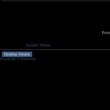
Nb
Début
Préc
Powe
Vous êtes ici :
Accueil
Photos
Saison 2005-2006
Desktop Version
Powered By T3 Framework