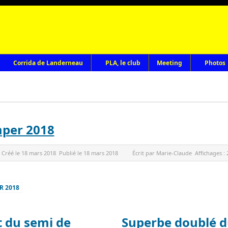
Corrida de Landerneau
PLA, le club
Meeting
Photos
mper 2018
Créé le
18 mars 2018
Publié le
18 mars 2018
Écrit par
Marie-Claude
Affichages :
R 2018
t du semi de
Superbe doublé d