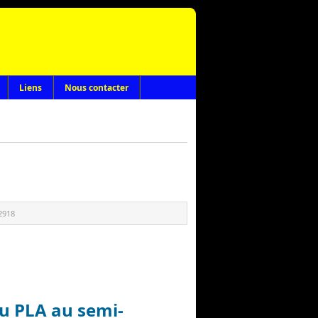
Liens
Nous contacter
2918
u PLA au semi-