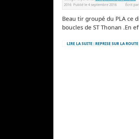
2016
Publié le
4 septembre 2016
Écrit pa
Beau tir groupé du PLA ce 
boucles de ST Thonan .En effe
LIRE LA SUITE : REPRISE SUR LA ROUTE