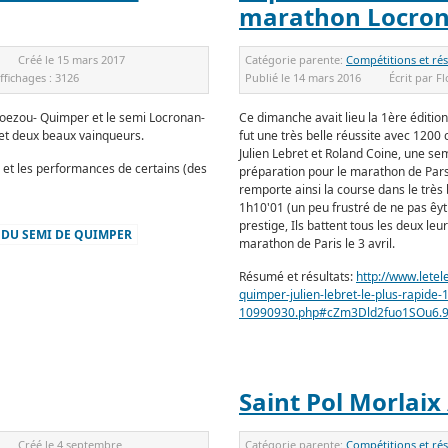
marathon Locro
Créé le
15 mars 2017
Catégorie parente:
Compétitions et rés
ffichages :
3126
Publié le
14 mars 2016
Écrit par
Fl
roezou- Quimper et le semi Locronan-
Ce dimanche avait lieu la 1ère édit
et deux beaux vainqueurs.
fut une très belle réussite avec 1200 c
Julien Lebret et Roland Coine, une se
 et les performances de certains (des
préparation pour le marathon de Parsi
remporte ainsi la course dans le trè
1h10'01 (un peu frustré de ne pas êyt
prestige, Ils battent tous les deux le
T DU SEMI DE QUIMPER
marathon de Paris le 3 avril.
Résumé et résultats:
http://www.lete
quimper-julien-lebret-le-plus-rapide-
10990930.php#cZm3Dld2fuo1SOu6.
Saint Pol Morlaix
Créé le
4 septembre
Catégorie parente:
Compétitions et rés