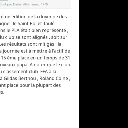
Écrit par
Denis
Affichages :
1779
3 éme édition de la doyenne des
ne , le Saint Pol et Taulé
 le PLA était bien représenté ,
 club se sont alignés , soit sur
es résultats sont mitigés , la
journée est à mettre à l'actif de
 la 15 éme place en un temps de 31
ouveaux papa. A noter que le club
u classement club FFA à la
à Gildas Berthou , Roland Coine ,
nt place pour la plupart des
ss.