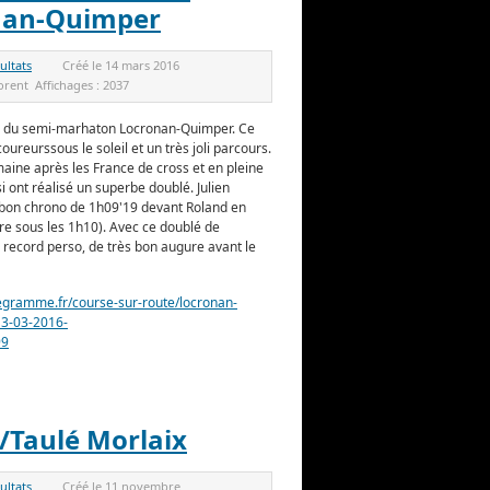
nan-Quimper
ultats
Créé le
14 mars 2016
orent
Affichages :
2037
ion du semi-marhaton Locronan-Quimper. Ce
oureurssous le soleil et un très joli parcours.
maine après les France de cross et en pleine
 ont réalisé un superbe doublé. Julien
s bon chrono de 1h09'19 devant Roland en
re sous les 1h10). Avec ce doublé de
ur record perso, de très bon augure avant le
legramme.fr/course-sur-route/locronan-
13-03-2016-
99
 /Taulé Morlaix
ultats
Créé le
11 novembre