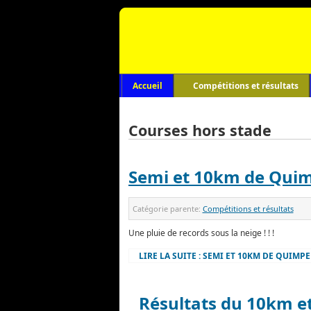
Accueil
Compétitions et résultats
Courses hors stade
Semi et 10km de Qui
Catégorie parente:
Compétitions et résultats
Une pluie de records sous la neige ! ! !
LIRE LA SUITE : SEMI ET 10KM DE QUIMPE
Résultats du 10km e