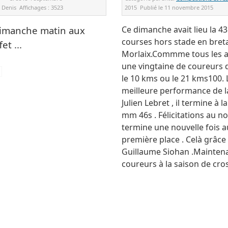
r
Denis
Affichages :
3523
2015
Publié le
11 novembre 2015
dimanche matin aux
Ce dimanche avait lieu la 4
courses hors stade en bretag
t ...
Morlaix.Commme tous les ans
une vingtaine de coureurs du
le 10 kms ou le 21 kms100. L
meilleure performance de la 
Julien Lebret , il termine à
mm 46s . Félicitations au n
termine une nouvelle fois a
première place . Celà grâce 
Guillaume Siohan .Maintena
coureurs à la saison de cro