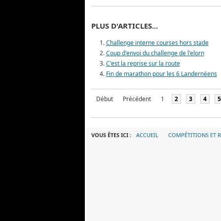
PLUS D'ARTICLES...
Challenge interne courses hors stade
Coup d'envoi du challenge de l'elorn
C'est la reprise sur la route
Fin de marathon pour les 6 Landernéens
Début
Précédent
1
2
3
4
5
VOUS ÊTES ICI :
ACCUEIL
COMPÉTITIONS ET R