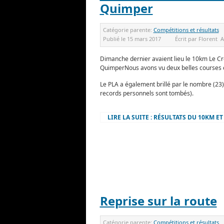
Quimper
Catégorie parente:
Compétitions et résultats
Publié le
15 mars 2017
Écrit par
Florent
A
Dimanche dernier avaient lieu le 10km Le C
QuimperNous avons vu deux belles courses 
Le PLA a également brillé par le nombre (23)
records personnels sont tombés).
LIRE LA SUITE : RÉSULTATS DU 10KM E
Reprise sur la route
Catégorie parente:
Compétitions et résultats