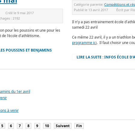
Catégorie parente:
Compétitions et rés
Publié le
13 avril 2017
Écrit par
Fl
Créé le
9 mai 2017
ichages :
2192
Il n'y a pas entrainement école d'athl
samedi 22 avril
ion pour les poussins et une pour les
de l'école d'athlétisme.
Ce même 22 avril, il y a un triathlon 
programme ici
. Il faut choisir une co
LES POUSSINS ET BENJAMINS
LIRE LA SUITE : INFOS ÉCOLE D
amins du 1er avril
venir
ions à venir
5
6
7
8
9
10
Suivant
Fin