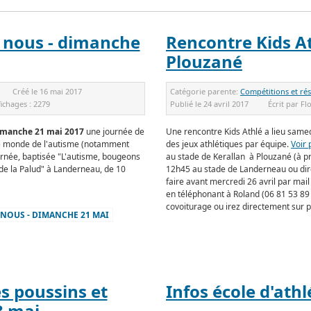
 nous - dimanche
Rencontre Kids A
Plouzané
Créé le
16 mai 2017
Catégorie parente:
Compétitions et rés
fichages :
2279
Publié le
24 avril 2017
Écrit par
Fl
imanche 21 mai 2017
une journée de
Une rencontre Kids Athlé a lieu samed
le monde de l'autisme (notamment
des jeux athlétiques par équipe.
Voir
rnée, baptisée "L'autisme, bougeons
au stade de Kerallan à Plouzané (à p
n de la Palud" à Landerneau, de 10
12h45 au stade de Landerneau ou dir
faire avant mercredi 26 avril par mail 
en téléphonant à Roland (06 81 53 89 
covoiturage ou irez directement sur p
S NOUS - DIMANCHE 21 MAI
s poussins et
Infos école d'athl
3 mai