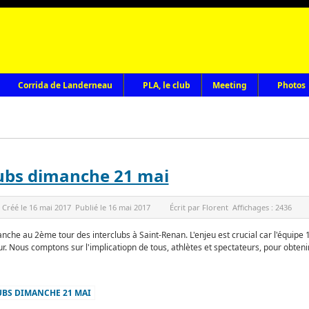
Corrida de Landerneau
PLA, le club
Meeting
Photos
lubs dimanche 21 mai
Créé le
16 mai 2017
Publié le
16 mai 2017
Écrit par
Florent
Affichages :
2436
anche au 2ème tour des interclubs à Saint-Renan. L'enjeu est crucial car l'équipe 1
ur. Nous comptons sur l'implicatiopn de tous, athlètes et spectateurs, pour obtenir
LUBS DIMANCHE 21 MAI