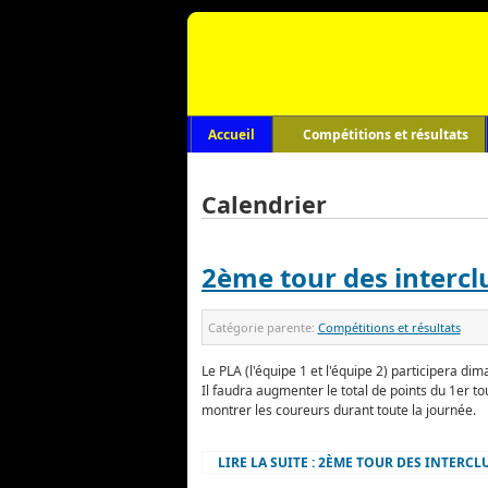
Accueil
Compétitions et résultats
Calendrier
2ème tour des interc
Catégorie parente:
Compétitions et résultats
Le PLA (l'équipe 1 et l'équipe 2) participera dim
Il faudra augmenter le total de points du 1er to
montrer les coureurs durant toute la journée.
LIRE LA SUITE : 2ÈME TOUR DES INTERC