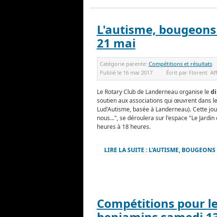
L'autisme, bougeons
21 mai
Catégorie parente:
Compétitions et résultats
Publié le
16 mai 2017
Écrit par
Florent
Af
Le Rotary Club de Landerneau organise le
d
soutien aux associations qui œuvrent dans 
Lud'Autisme, basée à Landerneau). Cette jou
nous...", se déroulera sur l'espace "Le Jardi
heures à 18 heures.
LIRE LA SUITE : L'AUTISME, BOUGEON
Compétitions pour le
benjamins samedi 1