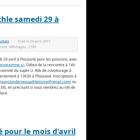
thle samedi 29 à
ultats
Créé le
24 avril 2017
orent
Affichages :
2169
i 29 avril à Plouzané pour les poussins, avec
 programme ici
. Début de la rencontre à 14h
roximité du super U. Rdv de covoiturage à
ectement à 13h30 à Plouzané. Inscriptions à
(
payslanderneauathletisme@gmail.com
) ou
38), en précisant si vous viendrez au rdv de
lace.
é pour le mois d'avril