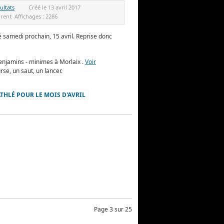
ultats
Créé le
13 avril 2017
orent
Affichages :
2286
é samedi prochain, 15 avril. Reprise donc
benjamins - minimes à Morlaix .
Voir
urse, un saut, un lancer.
'ATHLÉ POUR LE MOIS D'AVRIL
Page 3 sur 25