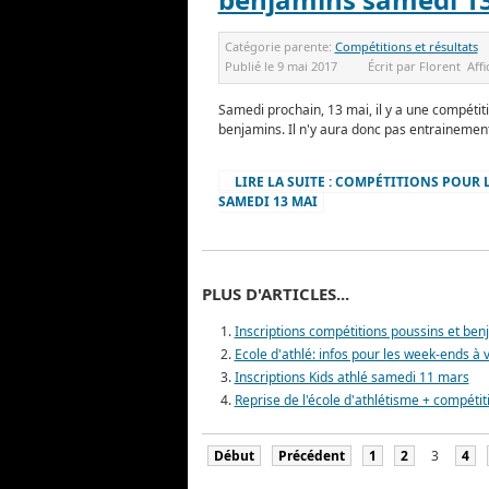
Catégorie parente:
Compétitions et résultats
Publié le
9 mai 2017
Écrit par
Florent
Aff
Samedi prochain, 13 mai, il y a une compétit
benjamins. Il n'y aura donc pas entrainement 
LIRE LA SUITE : COMPÉTITIONS POUR 
SAMEDI 13 MAI
PLUS D'ARTICLES...
Inscriptions compétitions poussins et benj
Ecole d'athlé: infos pour les week-ends à 
Inscriptions Kids athlé samedi 11 mars
Reprise de l'école d'athlétisme + compétit
Début
Précédent
1
2
3
4