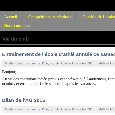
Accueil
Compétitions et résultats
Corrida de Lande
Nous contacter
Vie du club
Entrainement de l'école d'athlé annulé ce samed
Détails
Catégorie parente:
PLA, le club
Créé le
15 octobre 2016
Publié le
15 
Bonjour,
Au vu des conditions météo prévus cet après-midi à Landerneau, l'entr
octobre, et ensuite, reprise le samedi 5, après les vacances.
Bilan de l'AG 2016
Détails
Catégorie parente:
PLA, le club
Créé le
10 octobre 2016
Publié le
10 