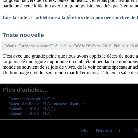
longueur, lancers de vortex, balles, anneaux... et relais pour termine
participé à cette initiation avec un grand plaisir, encadrés par 3 ent
Lire la suite : L'athlétisme à la fête lors de la journée sportive d
Triste nouvelle
Détails
Catégorie parente:
PLA, le club
Créé le
28 février 2016
Publié le
28 f
C'est avec une grande peine que nous avons appris le décès de notre 
toujours été une figure importante du club, étant pendant de nombreus
monde se souvient de sa joie de vivre, de le voir comme spectateur a
Un hommage civil lui sera rendu mardi 1er mars à 15h, en la salle de
Plus d'articles...
Retour des calendriers PLA
Galette des Rois du PLA dimanche 10 janvier
Calendrier 2016 du PLA (2)
Calendrier 2016 du PLA
Début
Précédent
1
2
3