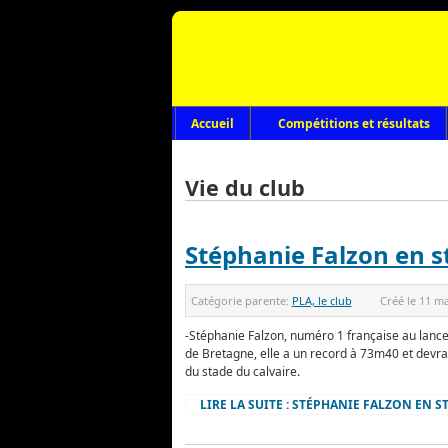
Accueil
Compétitions et résultats
Vie du club
Stéphanie Falzon en 
Catégorie parente:
PLA, le club
Créé le
11 ma
-Stéphanie Falzon, numéro 1 française au lance
de Bretagne, elle a un record à 73m40 et devrai
du stade du calvaire.
LIRE LA SUITE : STÉPHANIE FALZON EN 