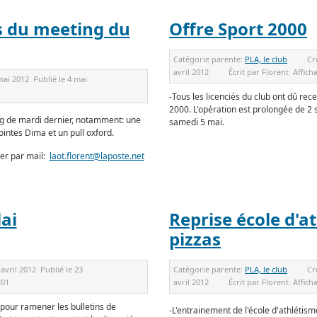
rs du meeting du
Offre Sport 2000
Catégorie parente:
PLA, le club
Cr
avril 2012
Écrit par
Florent
Affich
mai 2012
Publié le
4 mai
-Tous les licenciés du club ont dû re
2000. L'opération est prolongée de 2 
ing de mardi dernier, notamment: une
samedi 5 mai.
ointes Dima et un pull oxford.
er par mail:
laot.florent@laposte.net
ai
Reprise école d'a
pizzas
 avril 2012
Publié le
23
Catégorie parente:
PLA, le club
Cr
201
avril 2012
Écrit par
Florent
Affich
 pour ramener les bulletins de
-L'entrainement de l'école d'athléti