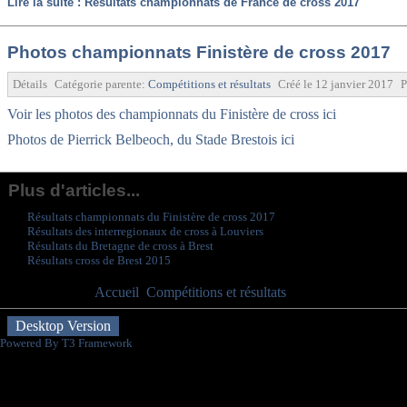
Lire la suite : Résultats championnats de France de cross 2017
Photos championnats Finistère de cross 2017
Détails
Catégorie parente:
Compétitions et résultats
Créé le
12 janvier 2017
P
Voir les photos des championnats du Finistère de cross ici
Photos de Pierrick Belbeoch, du Stade Brestois ici
Plus d'articles...
Résultats championnats du Finistère de cross 2017
Résultats des interregionaux de cross à Louviers
Résultats du Bretagne de cross à Brest
Résultats cross de Brest 2015
Vous êtes ici :
Accueil
Compétitions et résultats
Cross
Desktop Version
Powered By T3 Framework