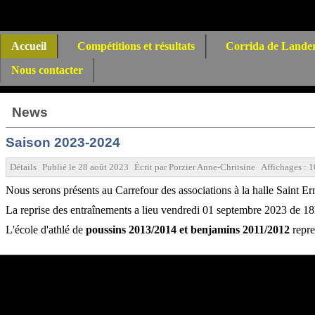
Accueil
Compétitions et résultats
Corrida de Lande
Nous contacter
News
Saison 2023-2024
Détails
Publié le
28 août 2023
Écrit par
Porzier Anne-Chritsine
Affichages :
1
Nous serons présents au Carrefour des associations à la halle Saint 
La reprise des entraînements a lieu vendredi 01 septembre 2023 de 18h
L'école d'athlé de
poussins 2013/2014 et benjamins 2011/2012
repre