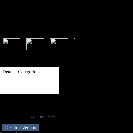
Informations
Détails
Catégorie parente:
Site
Publié le mercredi 1 septembre 2010
Evènements à venir
Aucun événement
Vous êtes ici :
Accueil
Site
Saison 2023-2024
Desktop Version