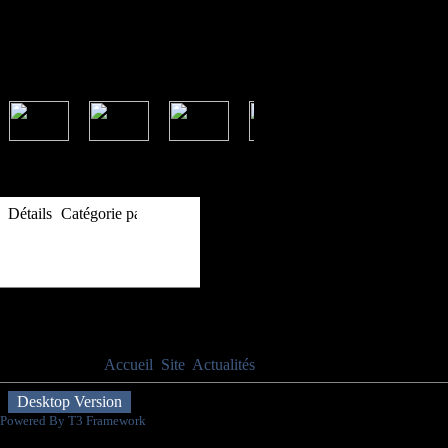
Informations
Détails
Catégorie parente:
Site
Publié le mercredi 1 septembre 2010
Evènements à venir
Aucun événement
Vous êtes ici :
Accueil
Site
Actualités
Assemblée générale 2021
Desktop Version
Powered By T3 Framework