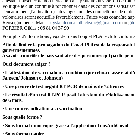
attestant l’absence de non indication à la pratique du sport ou de l'ath
Pour que le club continue à fonctionner dans des conditions satisfais
l'encadrement ,l'animation ,et des juges lors des compétitions ,le club
volontaires seront accueillis favorablement . Faites vous connaître aup
Renseignements :Mail :
payslanderneauathletisme@gmail.com
ou
gil
PORZIER Gildas : 06 81 04 37 90
Pour plus d'informations ,regarder dans l'onglet PLA le club→informa
Afin de limiter la propagation du Covid 19 il est de la responsab
gouvernementales,
à savoir ,contrôler le pass sanitaire des personnes qui participent à
Quel document exiger ?
· L’attestation de vaccination à condition que celui-ci fasse état
Janssen/ Johnson et Johnson)
· Une preuve de test négatif RT-PCR de moins de 72 heures
· Le résultat d’un test RT-PCR positif attestant du rétablissemen
de 6 mois.
· Une contre-indication à la vaccination
Sous quelle forme ?
· Sous format numérique grâce à l’application TousAntiCovid
· Sous format papier