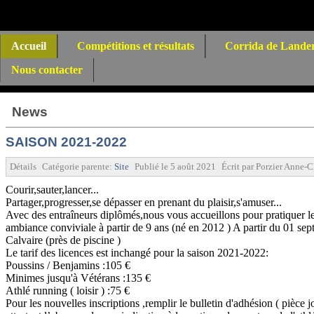
Accueil
Compétitions et résultats
Corrida de Lande
Nous contacter
News
SAISON 2021-2022
Détails
Catégorie parente:
Site
Publié le
5 août 2021
Écrit par
Porzier Anne-C
Courir,sauter,lancer...
Partager,progresser,se dépasser en prenant du plaisir,s'amuser...
Avec des entraîneurs diplômés,nous vous accueillons pour pratiquer les
ambiance conviviale à partir de 9 ans (né en 2012 ) A partir du 01 sep
Calvaire (près de piscine )
Le tarif des licences est inchangé pour la saison 2021-2022:
Poussins / Benjamins :105 €
Minimes jusqu'à Vétérans :135 €
Athlé running ( loisir ) :75 €
Pour les nouvelles inscriptions ,remplir le bulletin d'adhésion ( pièce 