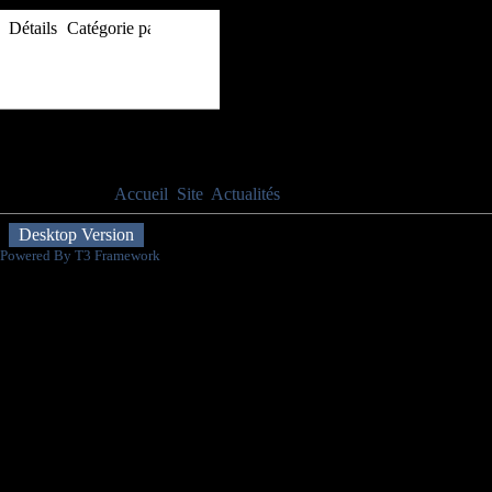
Détails
Catégorie parente:
Site
Publié le mercredi 1 septembre 2010
Evènements à venir
Aucun événement
Vous êtes ici :
Accueil
Site
Actualités
SAISON 2021-2022
Desktop Version
Powered By T3 Framework