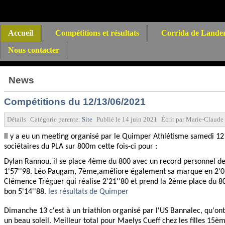
Accueil
Compétitions et résultats
Corrida de Lande
Nous contacter
News
Compétitions du 12/13/06/2021
Détails
Catégorie parente:
Site
Publié le
14 juin 2021
Écrit par
Marie-Claude
Il y a eu un meeting organisé par le Quimper Athlétisme samedi 12
sociétaires du PLA sur 800m cette fois-ci pour :
Dylan Rannou, il se place 4ème du 800 avec un record personnel de
1'57''98. Léo Paugam, 7ème,améliore également sa marque en 2'0
Clémence Tréguer qui réalise 2'21''80 et prend la 2ème place du 
bon 5'14''88.
les résultats de Quimper
Dimanche 13 c'est à un triathlon organisé par l'US Bannalec, qu'on
un beau soleil.
Meilleur total pour Maelys Cueff chez les filles 15èm