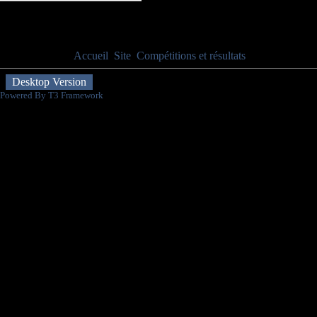
Evènements à venir
Aucun événement
Vous êtes ici :
Accueil
Site
Compétitions et résultats
Compétitions 
Desktop Version
Powered By T3 Framework