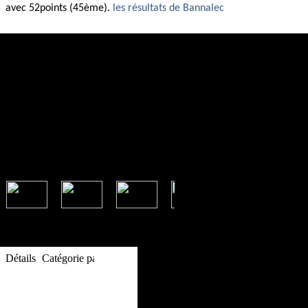
avec 52points (45ème).
les résultats de Bannalec
Informations
Détails
Catégorie parente:
Site
Publié le mercredi 1 septembre 2010