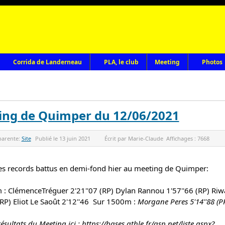
Corrida de Landerneau
PLA, le club
Meeting
Photos
ing de Quimper du 12/06/2021
parente:
Site
Publié le
13 juin 2021
Écrit par
Marie-Claude
Affichages :
7668
es records battus en demi-fond hier au meeting de Quimper:
 : 
ClémenceTréguer 2'21''07 (RP) 
Dylan Rannou
 1'57''66 (RP) 
Riw
RP) 
Eliot Le Saoût 2'12''46 
Sur 1500m : 
Morgane Peres 5'14''88 (PR
résultats du Meeting ici : 
https://bases.athle.fr/asp.net/liste.aspx?