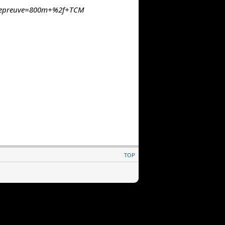
mepreuve=800m+%2f+TCM
TOP