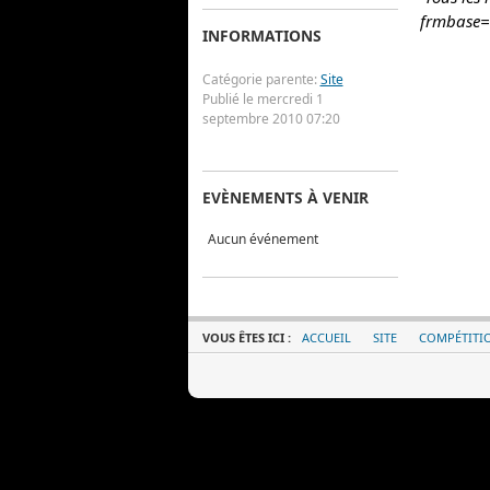
frmbase=
INFORMATIONS
Catégorie parente:
Site
Publié le mercredi 1
septembre 2010 07:20
EVÈNEMENTS À VENIR
Aucun événement
VOUS ÊTES ICI :
ACCUEIL
SITE
COMPÉTITIO