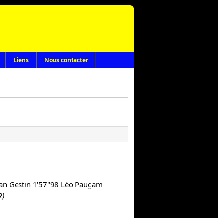
Liens
Nous contacter
an Gestin
 1'57''98 
Léo Paugam
) 