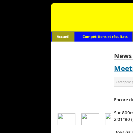
Accueil
Compétitions et résultats
News
Meet
Catégorie 
Encore
 d
Sur 800m
2'01''80 (
Tous les 