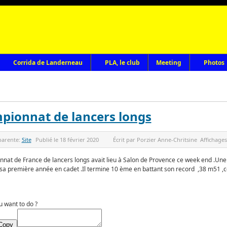
Corrida de Landerneau
PLA, le club
Meeting
Photos
pionnat de lancers longs
parente:
Site
Publié le
18 février 2020
Écrit par
Porzier Anne-Chritsine
Affichages
nat de France de lancers longs avait lieu à Salon de Provence ce week end .Un
sa première année en cadet .Il termine 10 ème en battant son record ,38 m51 ,ce
 want to do ?
Copy