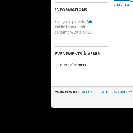
:
résultats
INFORMATIONS
Catégorie parente:
Site
Publié le mercredi 1
septembre 2010 07:20
EVÈNEMENTS À VENIR
Aucun événement
VOUS ÊTES ICI :
ACCUEIL
SITE
ACTUALITÉS