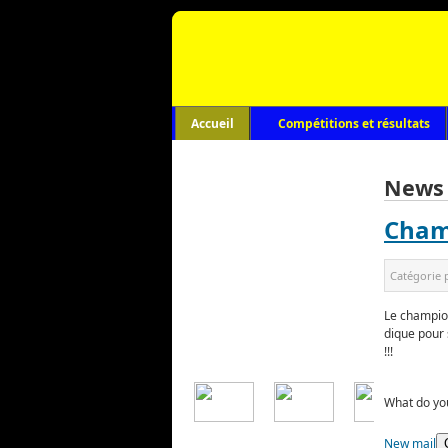
Accueil
Compétitions et résultats
News
Cham
Catégorie 
Le champion
dique pour 
!!!
What do you
New mail