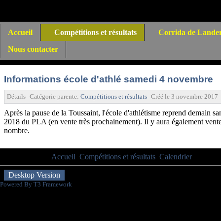
Accueil
Compétitions et résultats
Corrida de Lande
Nous contacter
Informations école d'athlé samedi 4 novembre
Détails
Catégorie parente:
Compétitions et résultats
Créé le
3 novembre 2017
Après la pause de la Toussaint, l'école d'athlétisme reprend demain sa
2018 du PLA (en vente très prochainement). Il y aura également vent
nombre.
Vous êtes ici :
Accueil
Compétitions et résultats
Calendrier
Informat
Desktop Version
Powered By T3 Framework