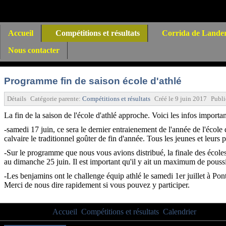
Accueil
Compétitions et résultats
Corrida de Lande
Nous contacter
Programme fin de saison école d'athlé
Détails
Catégorie parente:
Compétitions et résultats
Créé le
9 juin 2017
Publi
La fin de la saison de l'école d'athlé approche. Voici les infos importan
-samedi 17 juin, ce sera le dernier entraienement de l'année de l'école 
calvaire le traditionnel goûter de fin d'année. Tous les jeunes et leurs 
-Sur le programme que nous vous avions distribué, la finale des écoles
au dimanche 25 juin. Il est important qu'il y ait un maximum de poussins
-Les benjamins ont le challenge équip athlé le samedi 1er juillet à Pon
Merci de nous dire rapidement si vous pouvez y participer.
Vous êtes ici :
Accueil
Compétitions et résultats
Calendrier
Programm