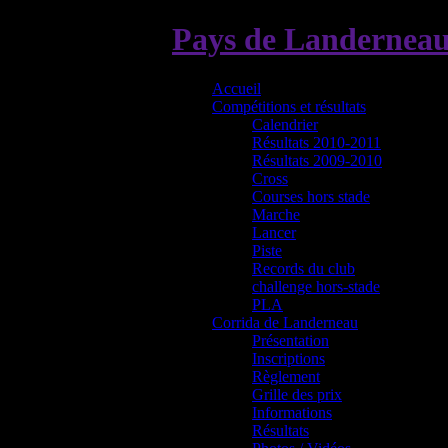
Pays de Landerneau
Accueil
Compétitions et résultats
Calendrier
Résultats 2010-2011
Résultats 2009-2010
Cross
Courses hors stade
Marche
Lancer
Piste
Records du club
challenge hors-stade
PLA
Corrida de Landerneau
Présentation
Inscriptions
Règlement
Grille des prix
Informations
Résultats