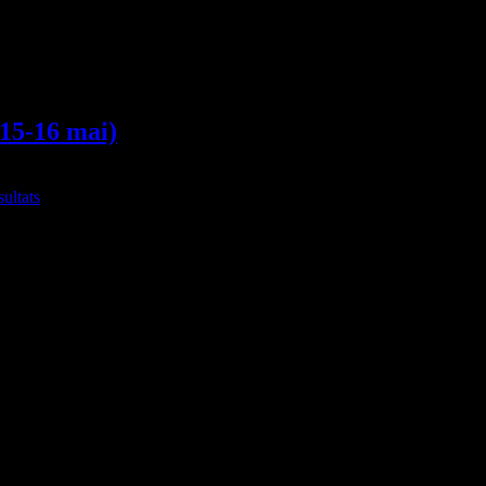
-15-16 mai)
sultats
anisé par le CAB et l’ULACQ à Fouesnant. A noter les victoires de Loui
tégories !!!), de Chloé Simon sur 1000m en 3’12"00 et de Florent Laot
ournée Kids Athletics (compétition éveil athlé/poussins) à St-Renan