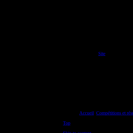
Informations
Détails
Catégorie parente:
Site
Publié le mercredi 1
septembre 2010 07:20
Evènements à venir
Aucun événement
Vous êtes ici :
Accueil
Compétitions et résu
Top