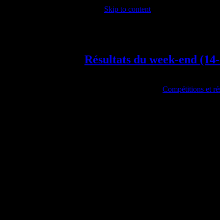
Skip to content
News
Résultats du week-end (14
Détails
Catégorie parente:
Compétitions et ré
Publié le
17 mai 2010
Écrit par
Florent
Affichages :
8059
Vendredi
10 athlètes ont participé au meeting coorg
sur 400m en 63"8 (record du club toutes ca
en 9’00"9.
Samedi
9 poussins du club participaient à la 3ème j
Voici le lien vers les résultats