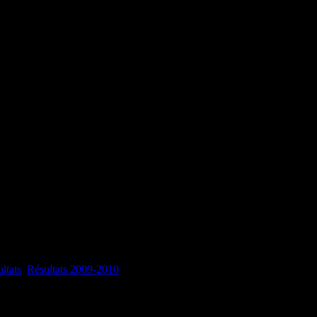
ltats
Résultats 2009-2010
Résultats du week-end (14-15-16 mai)