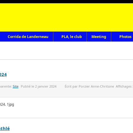
Corrida de Landerneau
PLA, le club
Meeting
Photos
024
parente:
Site
Publié le
2 janvier 2024
Écrit par
Porzier Anne-Chritsine
Affichages 
athlé