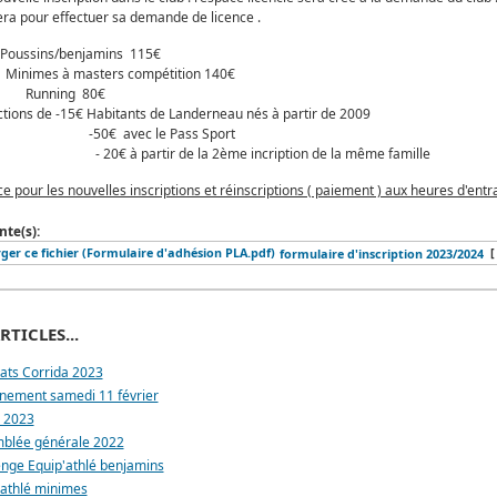
ra pour effectuer sa demande de licence .
rifs : Poussins/ben
nimes à masters comp
Running
tions de -15€ Habitants de Landernea
50€ avec le Pa
 partir de la 2ème incription de la même famille
pour les nouvelles inscriptions et réinscriptions ( paiement ) aux heures d'entr
nte(s):
[
formulaire d'inscription 2023/2024
RTICLES...
tats Corrida 2023
înement samedi 11 février
 2023
blée générale 2022
enge Equip'athlé benjamins
 athlé minimes