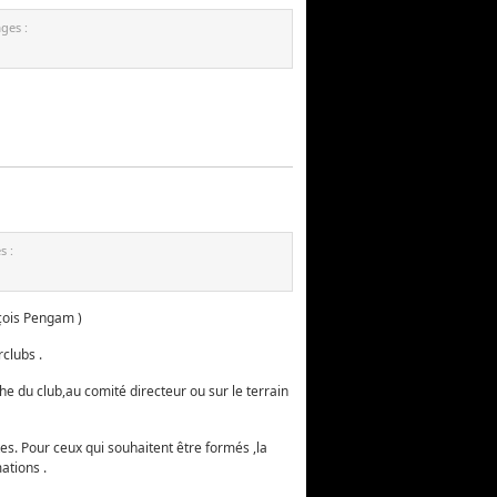
ges :
s :
çois Pengam )
clubs .
 du club,au comité directeur ou sur le terrain
es. Pour ceux qui souhaitent être formés ,la
ations .