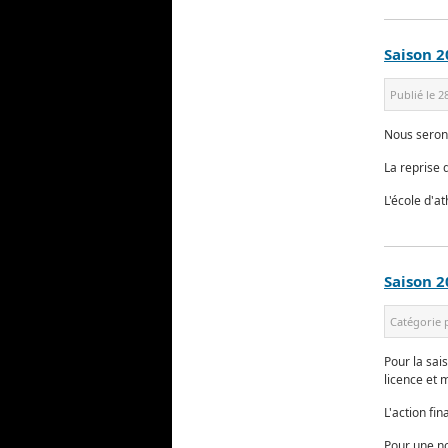
Saison 2
Publié le
2
Nous serons
La reprise 
L'école d'a
Saison 2
Catégorie 
Pour la sai
licence et 
L'action fi
Pour une no