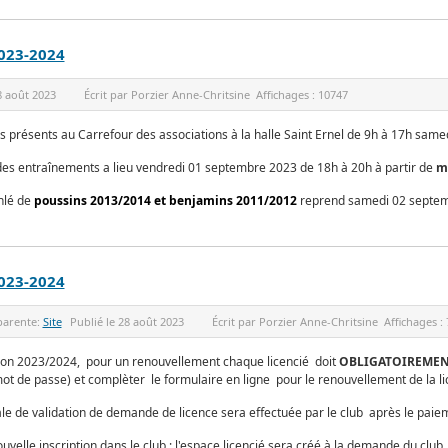
023-2024
8 août 2023
Écrit par
Porzier Anne-Chritsine
Affichages :
10747
 présents au Carrefour des associations à la halle Saint Ernel de 9h à 17h sam
des entraînements a lieu vendredi 01 septembre 2023 de 18h à 20h à partir de
mi
thlé de
poussins 2013/2014 et benjamins 2011/2012
reprend samedi 02 septe
023-2024
parente:
Site
Publié le
28 août 2023
Écrit par
Porzier Anne-Chritsine
Affichages :
son 2023/2024, pour un renouvellement chaque licencié doit
OBLIGATOIREME
mot de passe) et complèter le formulaire en ligne pour le renouvellement de la li
nale de validation de demande de licence sera effectuée par le club après le paiem
uvelle inscription dans le club : l'espace licencié sera créé à la demande du club 