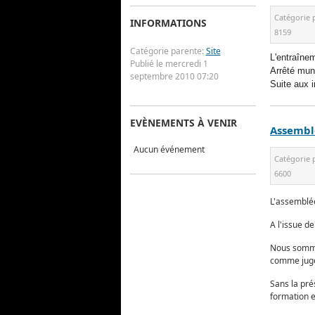
Catégorie 
INFORMATIONS
8159
Catégorie parente:
Site
L'entraîne
Publié le mercredi 1
Arrêté muni
septembre 2010 07:20
Suite aux 
EVÈNEMENTS À VENIR
Assembl
Aucun événement
Catégorie 
6600
L'assemblée
A l'issue d
Nous sommes
comme juge 
Sans la pré
formation e