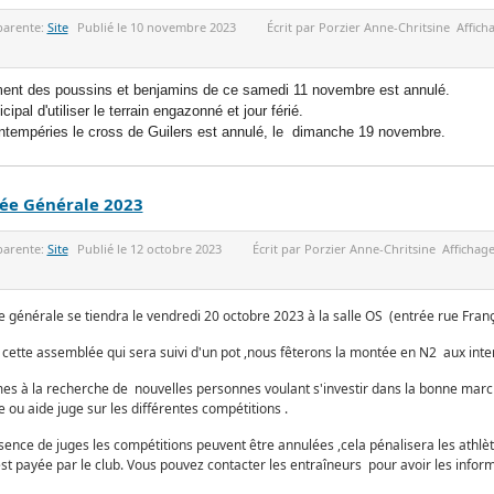
parente:
Site
Publié le
10 novembre 2023
Écrit par
Porzier Anne-Chritsine
Afficha
ment des poussins et benjamins de ce samedi 11 novembre est annulé.
cipal d'utiliser le terrain engazonné et jour férié.
intempéries le cross de Guilers est annulé, le dimanche 19 novembre.
ée Générale 2023
parente:
Site
Publié le
12 octobre 2023
Écrit par
Porzier Anne-Chritsine
Affichage
 générale se tiendra le vendredi 20 octobre 2023 à la salle OS (entrée rue Fran
e cette assemblée qui sera suivi d'un pot ,nous fêterons la montée en N2 aux inter
 à la recherche de nouvelles personnes voulant s'investir dans la bonne marche
ou aide juge sur les différentes compétitions .
sence de juges les compétitions peuvent être annulées ,cela pénalisera les athlèt
st payée par le club. Vous pouvez contacter les entraîneurs pour avoir les inform