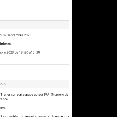
edi 02 septembre 2023
nimes .
mbre 2023 de 13h30 à15h30
7585
NT
aller sur son espace acteur FFA (Numéro de
cence .
ent .
. Les identifiants seront envoyés au licencié qui