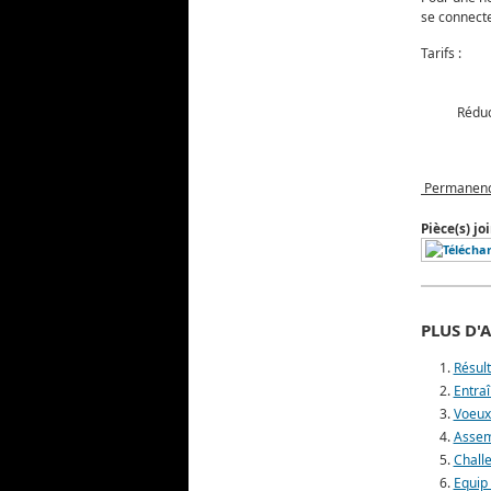
se connecte
Ta
Mi
Réduc
-
- 20€ à
Permanence 
Pièce(s) joi
PLUS D'A
Résul
Entra
Voeux
Assem
Chall
Equip