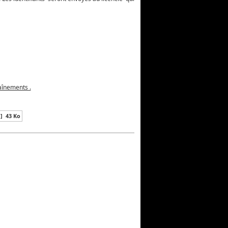
jamins 115€
étition 140€
 80€
u nés à partir de 2009
ss Sport
aînements .
 ]
43 Ko