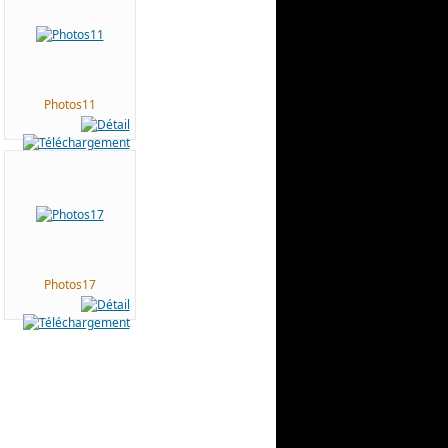
Photos11
Photos17