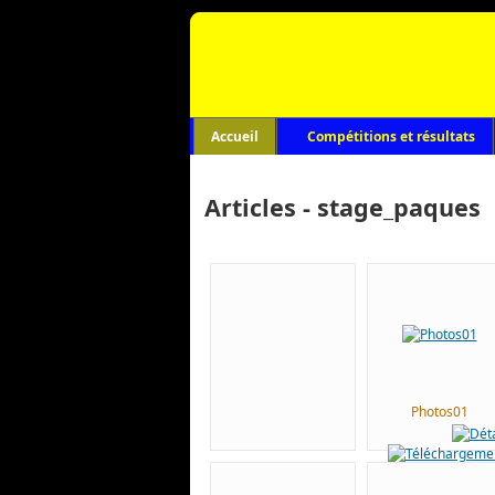
Accueil
Compétitions et résultats
Articles - stage_paques
Photos01