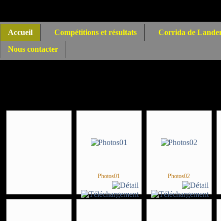
Accueil
Compétitions et résultats
Corrida de Lande
Nous contacter
Articles - stage_QA-PLA_20
Photos01
Photos02