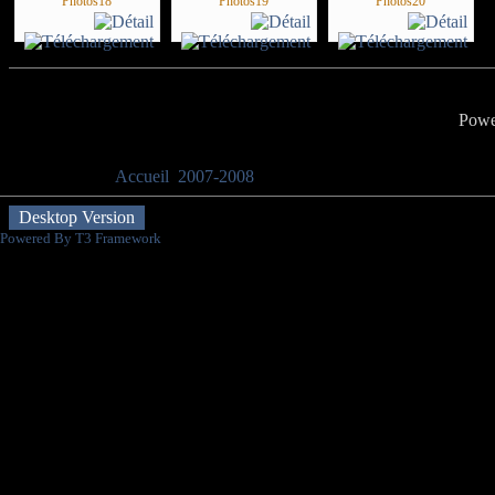
Photos18
Photos19
Photos20
Powe
Vous êtes ici :
Accueil
2007-2008
stage_QA-PLA_2008
Desktop Version
Powered By T3 Framework