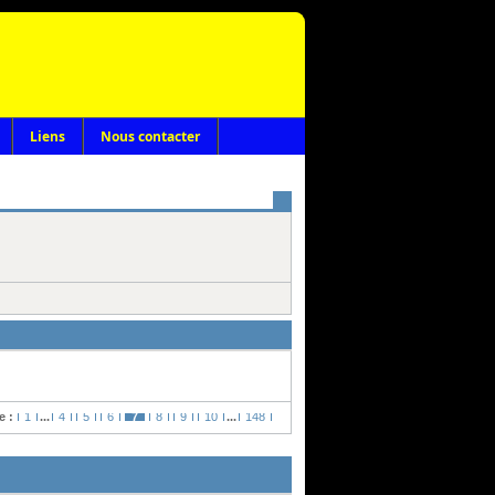
Liens
Nous contacter
e :
1
...
4
5
6
7
8
9
10
...
148