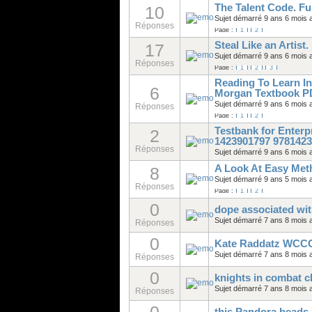
The Talent Code. F
10
Sujet démarré 9 ans 6 mois 
Réponses
Page :
1
2
Steal Like an Artis
17
Sujet démarré 9 ans 6 mois 
Réponses
Page :
1
2
3
Reading To Learn In
6
Morgan Textbook P
Sujet démarré 9 ans 6 mois 
Réponses
Page :
1
2
Testbank for Enterp
2
1423901797 9781423
Réponses
Sujet démarré 9 ans 6 mois 
A Look At Easy Met
8
Sujet démarré 9 ans 5 mois 
Réponses
Page :
1
2
0
dope associated with
Sujet démarré 7 ans 8 mois 
Réponses
0
Kate Raddatz WCC
Sujet démarré 7 ans 8 mois 
Réponses
0
knights in combat c
Sujet démarré 7 ans 8 mois 
Réponses