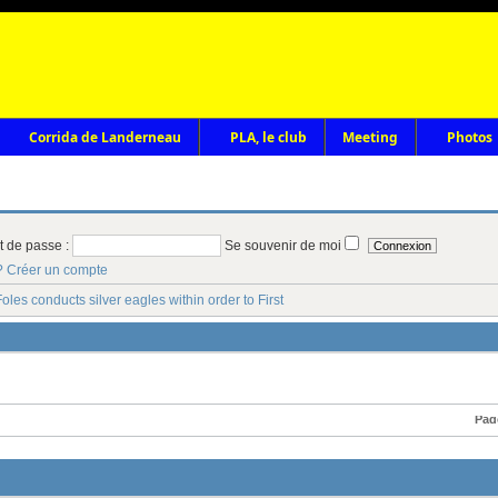
Corrida de Landerneau
PLA, le club
Meeting
Photos
t de passe :
Se souvenir de moi
?
Créer un compte
oles conducts silver eagles within order to First
Pag