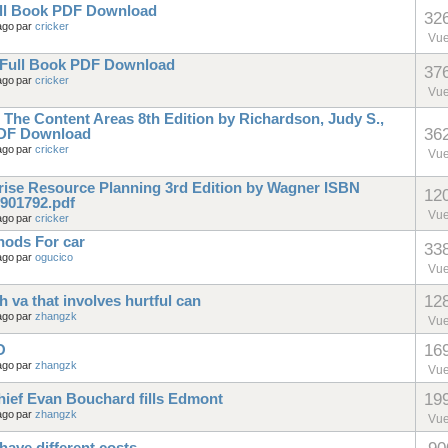
ull Book PDF Download
32
ago
par
cricker
Vu
t. Full Book PDF Download
37
ago
par
cricker
Vu
 The Content Areas 8th Edition by Richardson, Judy S.,
36
DF Download
ago
par
cricker
Vu
rise Resource Planning 3rd Edition by Wagner ISBN
12
901792.pdf
Vu
ago
par
cricker
hods For car
33
ago
par
ogucico
Vu
12
 va that involves hurtful can
ago
par
zhangzk
Vu
16
O
ago
par
zhangzk
Vu
19
hief Evan Bouchard fills Edmont
ago
par
zhangzk
Vu