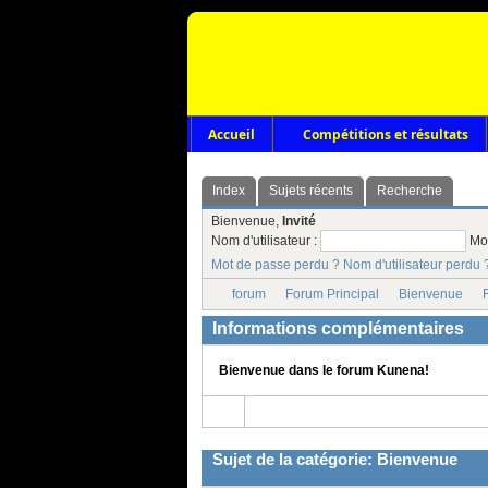
Accueil
Compétitions et résultats
Index
Sujets récents
Recherche
Bienvenue,
Invité
Nom d'utilisateur :
Mo
Mot de passe perdu ?
Nom d'utilisateur perdu 
forum
Forum Principal
Bienvenue
F
Informations complémentaires
Bienvenue dans le forum Kunena!
Sujet de la catégorie: Bienvenue