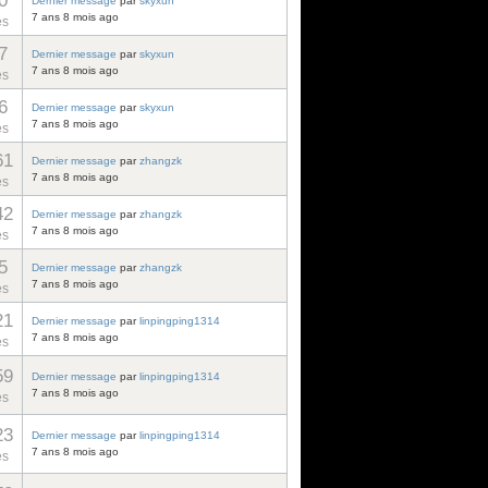
0
Dernier message
par
skyxun
7 ans 8 mois ago
es
7
Dernier message
par
skyxun
7 ans 8 mois ago
es
6
Dernier message
par
skyxun
7 ans 8 mois ago
es
61
Dernier message
par
zhangzk
7 ans 8 mois ago
es
42
Dernier message
par
zhangzk
7 ans 8 mois ago
es
5
Dernier message
par
zhangzk
7 ans 8 mois ago
es
21
Dernier message
par
linpingping1314
7 ans 8 mois ago
es
59
Dernier message
par
linpingping1314
7 ans 8 mois ago
es
23
Dernier message
par
linpingping1314
7 ans 8 mois ago
es