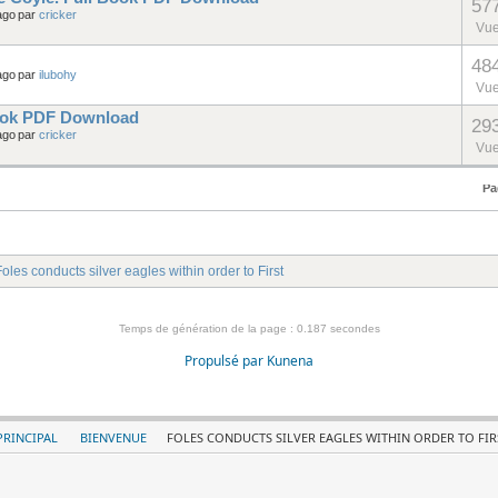
57
ago
par
cricker
Vu
48
ago
par
ilubohy
Vu
Book PDF Download
29
ago
par
cricker
Vu
Pa
oles conducts silver eagles within order to First
Temps de génération de la page : 0.187 secondes
Propulsé par
Kunena
RINCIPAL
BIENVENUE
FOLES CONDUCTS SILVER EAGLES WITHIN ORDER TO FIR