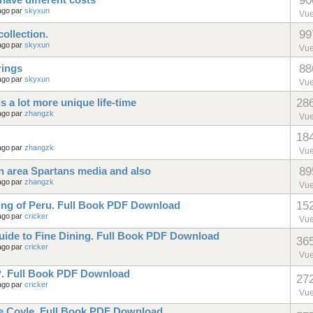
90
have different costs
ago
par
skyxun
Vu
99
collection.
ago
par
skyxun
Vu
88
rings
ago
par
skyxun
Vu
28
s a lot more unique life-time
ago
par
zhangzk
Vu
18
ago
par
zhangzk
Vu
89
an area Spartans media and also
ago
par
zhangzk
Vu
15
ng of Peru. Full Book PDF Download
ago
par
cricker
Vu
uide to Fine Dining. Full Book PDF Download
36
ago
par
cricker
Vu
?. Full Book PDF Download
27
ago
par
cricker
Vu
ie Coyle. Full Book PDF Download