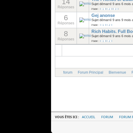
14
Sujet démarré 9 ans 6 mois 
Réponses
Page :
1
2
3
Gej anonse
6
Sujet démarré 9 ans 9 mois 
Réponses
Page :
1
2
Rich Habits. Full 
8
Sujet démarré 9 ans 6 mois 
Réponses
Page :
1
2
forum
Forum Principal
Bienvenue
F
VOUS ÊTES ICI :
ACCUEIL
FORUM
FORUM P