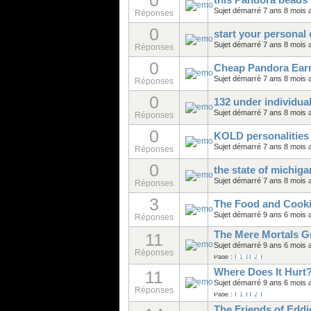
0
this Pandora beads 
Sujet démarré 7 ans 8 mois 
Réponses
0
start your personal 
Sujet démarré 7 ans 8 mois 
Réponses
0
Cheap Pandora Ear
Sujet démarré 7 ans 8 mois 
Réponses
0
132 under individual
Sujet démarré 7 ans 8 mois 
Réponses
0
KOLD personalities
Sujet démarré 7 ans 8 mois 
Réponses
0
the state of michig
Sujet démarré 7 ans 8 mois 
Réponses
3
The Food and Cooki
Sujet démarré 9 ans 6 mois 
Réponses
The Mere Mortals G
11
Sujet démarré 9 ans 6 mois 
Réponses
Page :
1
2
Where Does It Hurt
11
Sujet démarré 9 ans 6 mois 
Réponses
Page :
1
2
The Friends of Edd