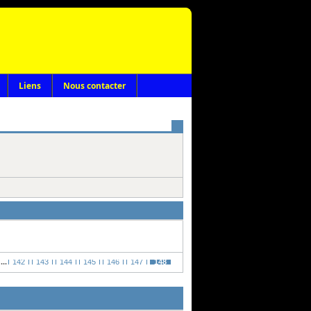
Liens
Nous contacter
...
142
143
144
145
146
147
148