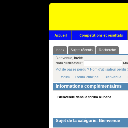
Accueil
Compétitions et résultats
Index
Sujets récents
Recherche
Bienvenue,
Invité
Nom d'utilisateur :
Mo
Mot de passe perdu ?
Nom d'utilisateur perdu 
forum
Forum Principal
Bienvenue
Informations complémentaires
Bienvenue dans le forum Kunena!
Sujet de la catégorie: Bienvenue