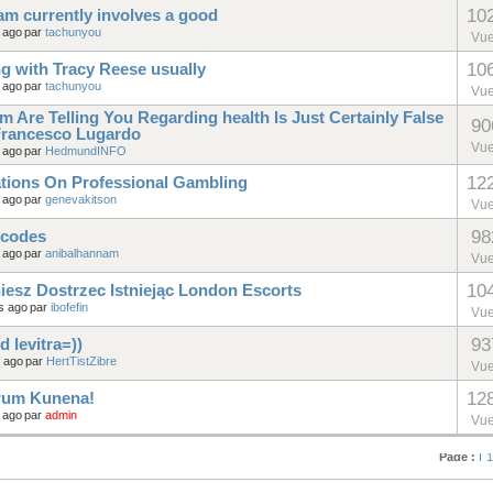
10
ram currently involves a good
 ago
par
tachunyou
Vu
10
g with Tracy Reese usually
 ago
par
tachunyou
Vu
m Are Telling You Regarding health Is Just Certainly False
90
Francesco Lugardo
Vu
 ago
par
HedmundINFO
12
ions On Professional Gambling
 ago
par
genevakitson
Vu
98
 codes
 ago
par
anibalhannam
Vu
10
esz Dostrzec Istniejąc London Escorts
s ago
par
ibofefin
Vu
93
d levitra=))
s ago
par
HertTistZibre
Vu
12
orum Kunena!
 ago
par
admin
Vu
Page :
1