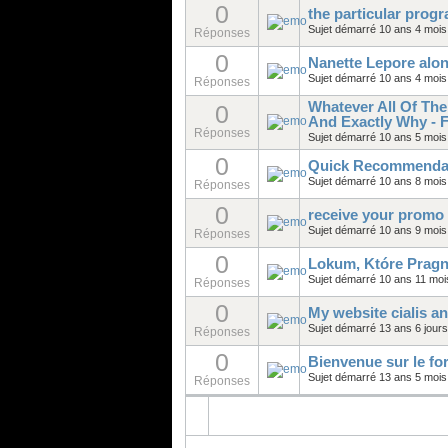
0
the particular prog
Sujet démarré 10 ans 4 mois
Réponses
0
Nanette Lepore alon
Sujet démarré 10 ans 4 mois
Réponses
Whatever All Of The
0
And Exactly Why - 
Réponses
Sujet démarré 10 ans 5 mois
0
Quick Recommendat
Sujet démarré 10 ans 8 mois
Réponses
0
receive your promo
Sujet démarré 10 ans 9 mois
Réponses
0
Lokum, Które Pragni
Sujet démarré 10 ans 11 moi
Réponses
0
My website cialis an
Sujet démarré 13 ans 6 jour
Réponses
0
Bienvenue sur le f
Sujet démarré 13 ans 5 mois
Réponses