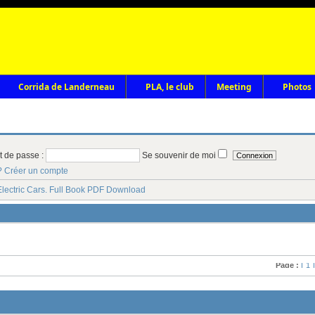
Corrida de Landerneau
PLA, le club
Meeting
Photos
t de passe :
Se souvenir de moi
?
Créer un compte
Electric Cars. Full Book PDF Download
Page :
1