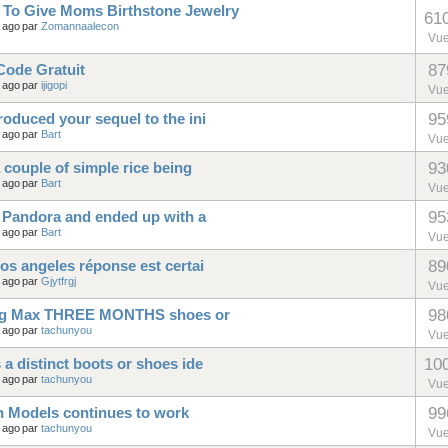
t To Give Moms Birthstone Jewelry
61
 ago
par
Zomannaalecon
Vu
87
ode Gratuit
 ago
par
ijigopi
Vu
95
roduced your sequel to the ini
 ago
par
Bart
Vu
93
 couple of simple rice being
 ago
par
Bart
Vu
95
to Pandora and ended up with a
 ago
par
Bart
Vu
89
los angeles réponse est certai
 ago
par
Gjytfrgj
Vu
98
ning Max THREE MONTHS shoes or
 ago
par
tachunyou
Vu
10
 a distinct boots or shoes ide
 ago
par
tachunyou
Vu
99
n Models continues to work
 ago
par
tachunyou
Vu