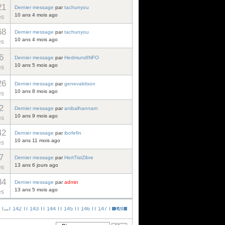
21
Dernier message
par
tachunyou
10 ans 4 mois ago
es
68
Dernier message
par
tachunyou
10 ans 4 mois ago
es
6
Dernier message
par
HedmundINFO
10 ans 5 mois ago
es
26
Dernier message
par
genevakitson
10 ans 8 mois ago
es
2
Dernier message
par
anibalhannam
10 ans 9 mois ago
es
42
Dernier message
par
ibofefin
10 ans 11 mois ago
es
7
Dernier message
par
HertTistZibre
13 ans 6 jours ago
es
84
Dernier message
par
admin
13 ans 5 mois ago
es
...
142
143
144
145
146
147
148