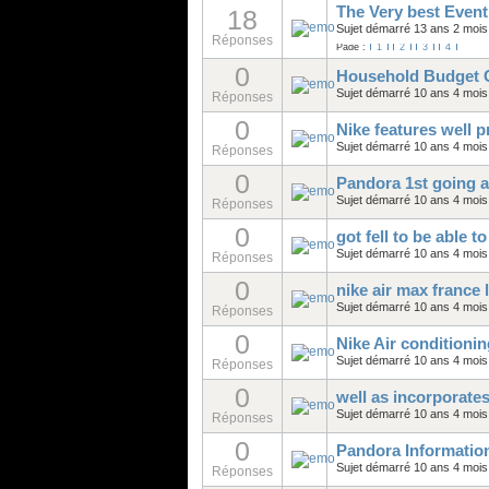
The Very best Even
18
Sujet démarré 13 ans 2 mois
Réponses
Page :
1
2
3
4
0
Household Budget C
Sujet démarré 10 ans 4 mois
Réponses
0
Nike features well p
Sujet démarré 10 ans 4 mois
Réponses
0
Pandora 1st going a
Sujet démarré 10 ans 4 mois
Réponses
0
got fell to be able 
Sujet démarré 10 ans 4 mois
Réponses
0
nike air max france 
Sujet démarré 10 ans 4 mois
Réponses
0
Nike Air conditio
Sujet démarré 10 ans 4 mois
Réponses
0
well as incorporates
Sujet démarré 10 ans 4 mois
Réponses
0
Pandora Informatio
Sujet démarré 10 ans 4 mois
Réponses