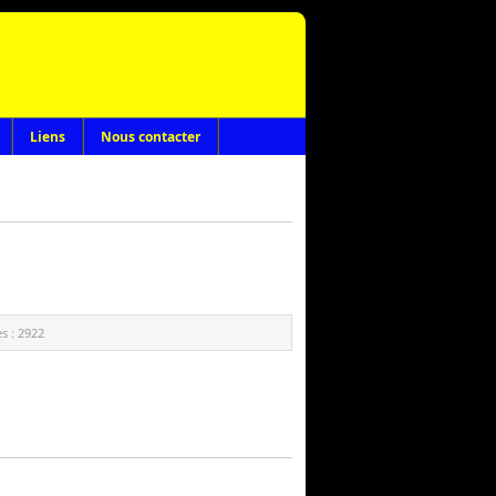
Liens
Nous contacter
s :
2922