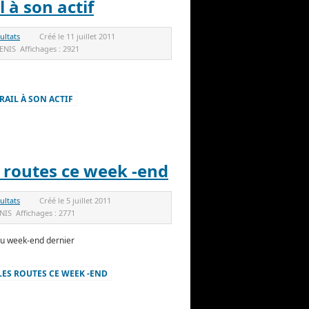
 à son actif
ultats
Créé le
11 juillet 2011
ENIS
Affichages :
2921
RAIL À SON ACTIF
 routes ce week -end
ultats
Créé le
5 juillet 2011
NIS
Affichages :
2771
u week-end dernier
 LES ROUTES CE WEEK -END