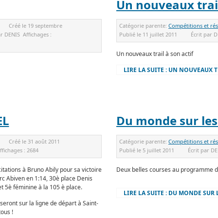
Un nouveaux trail
Créé le
19 septembre
Catégorie parente:
Compétitions et rés
ar
DENIS
Affichages :
Publié le
11 juillet 2011
Écrit par
D
Un nouveaux trail à son actif
LIRE LA SUITE : UN NOUVEAUX T
EL
Du monde sur les
Créé le
31 août 2011
Catégorie parente:
Compétitions et rés
ffichages :
2684
Publié le
5 juillet 2011
Écrit par
DE
itations à Bruno Abily pour sa victoire
Deux belles courses au programme d
arc Abiven en 1:14, 30è place Denis
et 5è féminine à la 105 è place.
LIRE LA SUITE : DU MONDE SUR
ront sur la ligne de départ à Saint-
ous !