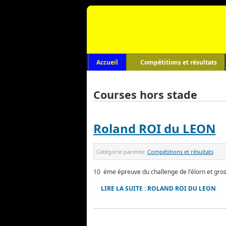
Accueil
Compétitions et résultats
Courses hors stade
Roland ROI du LEON
Catégorie parente:
Compétitions et résultats
10 éme épreuve du challenge de l'élorn et gros
LIRE LA SUITE : ROLAND ROI DU LEON