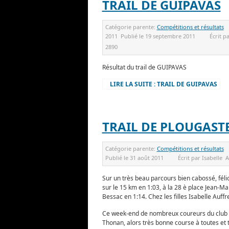
TRAIL DE GUIPAVAS
Catégorie parente:
Compétitions et résultats
2011
Publié le
19 septembre 2011
Écrit p
2890
Résultat du trail de GUIPAVAS
LIRE LA SUITE : TRAIL DE GUIPAVAS
TRAIL DE PLOUGAST
Catégorie parente:
Compétitions et résultats
Publié le
31 août 2011
Écrit par
Isabelle
A
Sur un très beau parcours bien cabossé, félic
sur le 15 km en 1:03, à la 28 è place Jean-M
Bessac en 1:14. Chez les filles Isabelle Auffr
Ce week-end de nombreux coureurs du club se
Thonan, alors très bonne course à toutes et t