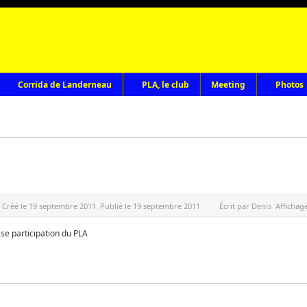
Corrida de Landerneau
PLA, le club
Meeting
Photos
Créé le
19 septembre 2011
Publié le
19 septembre 2011
Écrit par
Denis
Affichage
se participation du PLA