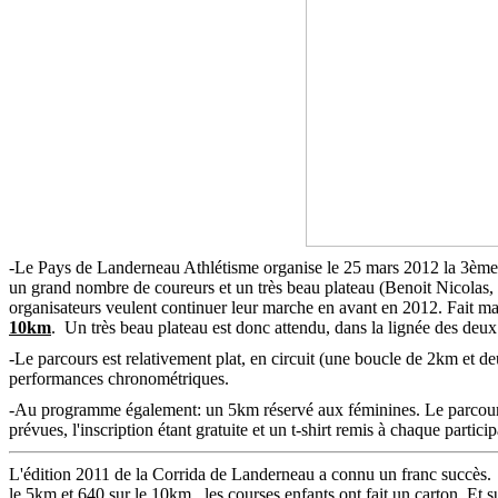
-Le Pays de Landerneau Athlétisme organise le 25 mars 2012 la 3ème é
un grand nombre de coureurs et un très beau plateau (Benoit Nicolas,
organisateurs veulent continuer leur marche en avant en 2012. Fait m
10km
. Un très beau plateau est donc attendu, dans la lignée des deux 
-Le parcours est relativement plat, en circuit (une boucle de 2km et 
performances chronométriques.
-Au programme également: un 5km réservé aux féminines. Le parcour
prévues, l'inscription étant gratuite et un t-shirt remis à chaque particip
L'édition 2011 de la Corrida de Landerneau a connu un franc succès. Le
le 5km et 640 sur le 10km. les courses enfants ont fait un carton. Et s