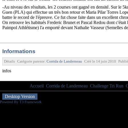
-Au niveau des résultats, les 2 courses ont gagné en densité. Sur le 5
Guen (PLA) qui effectue un très bon retour et Maria Pilar Torres Lopez
battre le record de l'épreuve. Ce fut chose faite dans un excellent ch
On retrouve les habitués Frederic Brunet et Pascal Redou dont c'était
Paimpol Athlétisme) l'a emporté devant Nathalie Vasseur (Semelles d
Informations
Détails
Catégorie parente:
Corrida de Landerneau
Créé le
14 juin 2010
Publié
infos
Vous êtes ici :
Accueil
Corrida de Landerneau
Challenge Tri Run
C
Desktop Version
Powered By T3 Framework