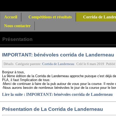
Accueil
Compétitions et résultats
Corrida de Lande
Nous contacter
Présentation
IMPORTANT: bénévoles corrida de Landerneau
Détails
Catégorie parente:
Corrida de Landerneau
Créé le
6 mars 2019
Publié
Bonjour à tous,
La 9ème édition de la
Corrida
de Landerneau approche puisque c'est déjà da
PLA, il faut l'implication de tous:
-Merci de continuer à faire de la pub autour de vous pour la course. Il reste
-Nous aurons besoin de nombreux
bénévoles
le jour de la course pour le b
Lire la suite : IMPORTANT: bénévoles corrida de Landerneau
Présentation de La Corrida de Landerneau