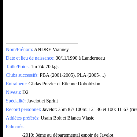
Nom/Prénom:
ANDRE Vianney
Date et lieu de naissance:
30/11/1990 à Landerneau
Taille/Poids:
1m 74/ 70 kgs
Clubs successifs:
PBA (2001-2005), PLA (2005-...)
Entraineur:
Gildas Porzier et Etienne Dobobizian
Niveau:
D2
Spécialité:
Javelot et Sprint
Record personnel:
Javelot: 35m 87/ 100m: 12'' 36 et 100: 11''67 (rir
Athlètes préférés:
Usain Bolt et Blanca Vlasic
Palmarès:
-2010:
3ème au départemental espoir de Javelot