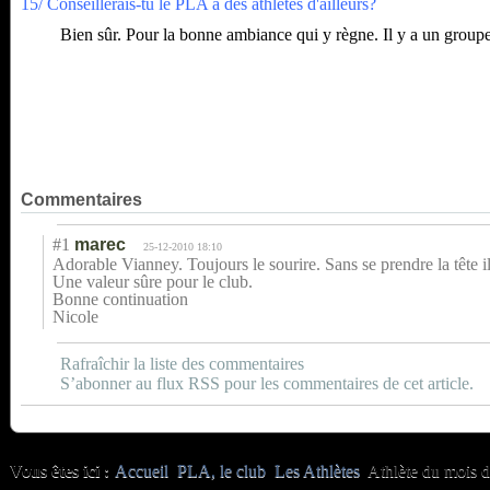
15/ Conseillerais-tu le PLA à des athlètes d'ailleurs?
Bien sûr. Pour la bonne ambiance qui y règne. Il y a un groupe 
Commentaires
#1
marec
25-12-2010 18:10
Adorable Vianney. Toujours le sourire. Sans se prendre la tête il 
Une valeur sûre pour le club.
Bonne continuation
Nicole
Rafraîchir la liste des commentaires
S’abonner au flux RSS pour les commentaires de cet article.
Vous êtes ici :
Accueil
PLA, le club
Les Athlètes
Athlète du mois 