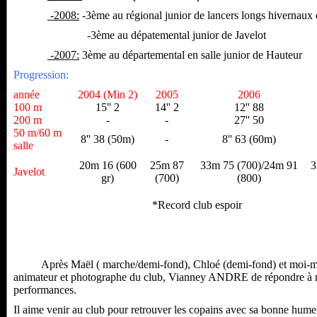
-2008:
-3ème au régional junior de lancers longs hivernaux 
-3ème au dépatemental junior de Javelot
-2007:
3ème au départemental en salle junior de Hauteur
Progression:
année
2004 (Min 2)
2005
2006
100 m
15'' 2
14'' 2
12'' 88
200 m
-
-
27'' 50
50 m/60 m
8'' 38 (50m)
-
8'' 63 (60m)
salle
20m 16 (600
25m 87
33m 75 (700)/24m 91
3
Javelot
gr)
(700)
(800)
*Record club espoir
Après Maël ( marche/demi-fond), Chloé (demi-fond) et moi-même (d
animateur et photographe du club, Vianney ANDRE de répondre à mes 
performances.
Il aime venir au club pour retrouver les copains avec sa bonne humeu