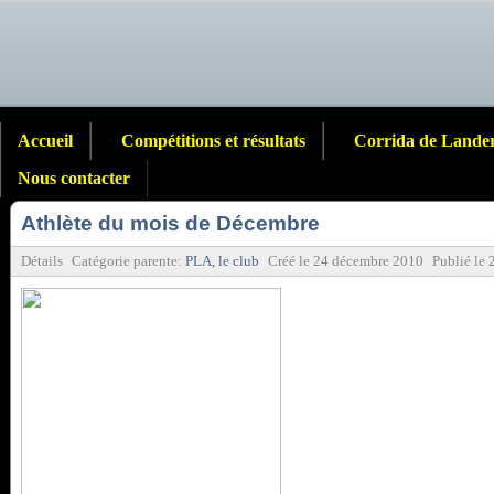
Accueil
Compétitions et résultats
Corrida de Lande
Nous contacter
Athlète du mois de Décembre
Détails
Catégorie parente:
PLA, le club
Créé le
24 décembre 2010
Publié le