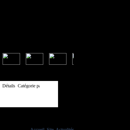
Informations
Détails
Catégorie parente:
Site
Publié le mercredi 1 septembre 2010
Evènements à venir
Aucun événement
Vous êtes ici :
Accueil
Site
Actualités
Voeux 2022