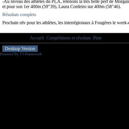
-Au niveau des athlètes du PLA, retenons la très belle perf de Morg
et pour son 1er 400m (59"39), Laura Cordeiro sur 400m (58"46).
Résultats complets
Prochain rdv pour les athlètes, les interrégionaux à Fougères le week
Vous êtes ici :
Accueil
Compétitions et résultats
Piste
Belle réussit
Desktop Version
Powered By T3 Framework