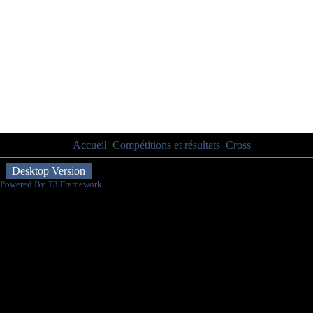
Vous êtes ici :
Accueil
Compétitions et résultats
Cross
Résultats ch
Desktop Version
Powered By T3 Framework