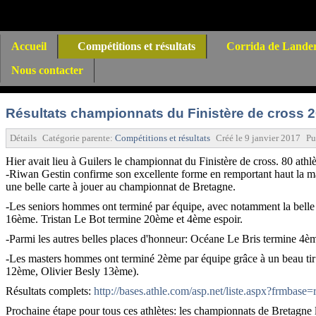
Accueil
Compétitions et résultats
Corrida de Lande
Nous contacter
Résultats championnats du Finistère de cross 
Détails
Catégorie parente:
Compétitions et résultats
Créé le
9 janvier 2017
Pu
Hier avait lieu à Guilers le championnat du Finistère de cross. 80 at
-Riwan Gestin confirme son excellente forme en remportant haut la main 
une belle carte à jouer au championnat de Bretagne.
-Les seniors hommes ont terminé par équipe, avec notamment la bell
16ème. Tristan Le Bot termine 20ème et 4ème espoir.
-Parmi les autres belles places d'honneur: Océane Le Bris termine 4è
-Les masters hommes ont terminé 2ème par équipe grâce à un beau ti
12ème, Olivier Besly 13ème).
Résultats complets:
http://bases.athle.com/asp.net/liste.aspx?frm
Prochaine étape pour tous ces athlètes: les championnats de Bretagne 