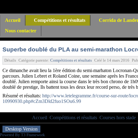
Accueil
Compétitions et résultats
Corrida de Lande
Nous contacter
Superbe doublé du PLA au semi-marathon Loc
Détails
Catégorie parente:
Compétitions et résultats
Créé le
14 mars 2016
Pub
Ce dimanche avait lieu la 1ère édition du semi-marhaton Locronan-Quimp
parcours. Julien Lebret et Roland Coine, une semaine après les France 
doublé. Julien remporte ainsi la course dans le très bon chrono de 1h
doublé de prestige, Ils battent tous les deux leur record perso, de très
Résumé et résultats:
http://www.letelegramme.fr/course-sur-route/locr
10990930.php#cZm3Dld2fuo1SOu6.99
Vous êtes ici :
Accueil
Compétitions et résultats
Courses hors stade
Desktop Version
Powered By T3 Framework