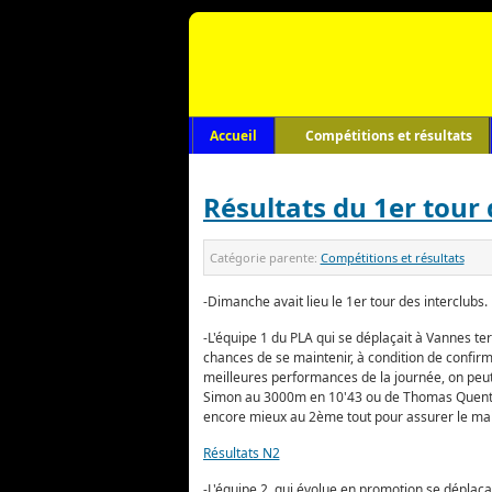
Accueil
Compétitions et résultats
Résultats du 1er tour 
Catégorie parente:
Compétitions et résultats
-Dimanche avait lieu le 1er tour des interclubs.
-L'équipe 1 du PLA qui se déplaçait à Vannes te
chances de se maintenir, à condition de confirme
meilleures performances de la journée, on peu
Simon au 3000m en 10'43 ou de Thomas Quentel 
encore mieux au 2ème tout pour assurer le mai
Résultats N2
-L'équipe 2, qui évolue en promotion se déplaç