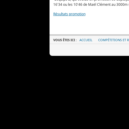
16'34 ou les 10'46 de Maël Clément au 3000m st
Résultats promotion
VOUS ÊTES ICI :
ACCUEIL
COMPÉTITIONS ET R