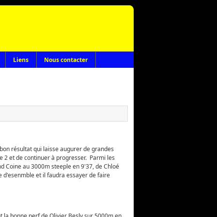
Liens
Nous contacter
bon résultat qui laisse augurer de grandes
le 2 et de continuer à progresser. Parmi les
nd Coine au 3000m steeple en 9'37, de Chloé
d'esenmble et il faudra essayer de faire
t la bonne perf de Olivier Besly sur 5000m en