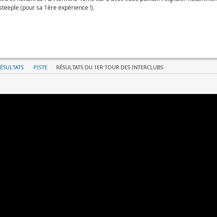
eeple (pour sa 1ère expérience !).
ÉSULTATS
PISTE
RÉSULTATS DU 1ER TOUR DES INTERCLUBS