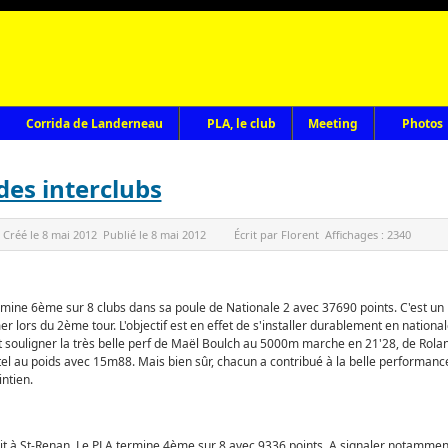
Corrida de Landerneau
PLA, le club
Meeting
Photos
des interclubs
Créé le
8 mai 2012
Publié le
8 mai 2012
Écrit par
Florent
Affichages :
2340
rmine 6ème sur 8 clubs dans sa poule de Nationale 2 avec 37690 points. C'est un 
r lors du 2ème tour. L'objectif est en effet de s'installer durablement en nationa
t souligner la très belle perf de Maël Boulch au 5000m marche en 21'28, de Rola
au poids avec 15m88. Mais bien sûr, chacun a contribué à la belle performance 
ntien.
ait à St-Renan. Le PLA termine 4ème sur 8 avec 9336 points. A signaler notammen