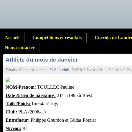
Accueil
Compétitions et résultats
Corrida de Lande
Nous contacter
Athlète du mois de Janvier
Détails
Catégorie parente:
PLA, le club
Créé le
9 février 2011
Publié le
9 fév
NOM-Prénom:
TOULLEC Pauline
Date & lieu de naissance:
21/11/1995 à Brest
Taille/Poids:
1m 64/ 51 kgs
Club:
PLA (2006-...)
Entraîneur:
Philippe Gourdon et Gildas Porzier
Niveau:
R1